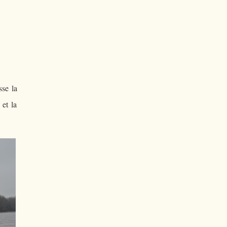
sse la
 et la