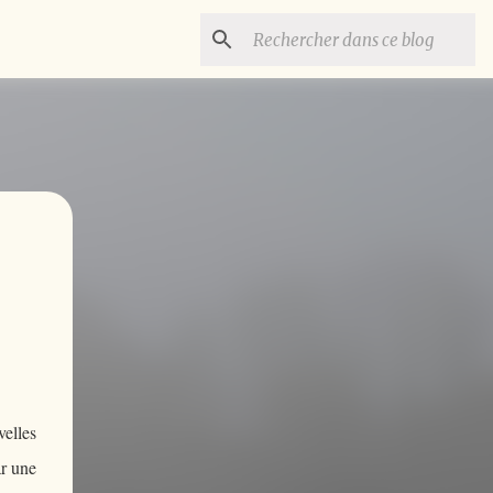
velles
ar une