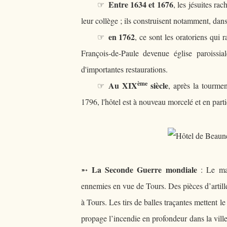
Entre 1634 et 1676
☞
, les jésuites rac
leur collège ; ils construisent notamment, dans 
en 1762
☞
, ce sont les oratoriens qui r
François-de-Paule devenue église paroissi
d'importantes restaurations.
ème
Au XIX
siècle
☞
, après la tourme
1796, l'hôtel est à nouveau morcelé et en partie
La Seconde Guerre mondiale
➵
: Le mat
ennemies en vue de Tours. Des pièces d’artiller
à Tours. Les tirs de balles traçantes mettent 
propage l’incendie en profondeur dans la ville