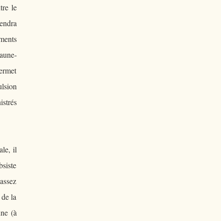
tre le
iendra
iments
eaune-
permet
ulsion
istrés
le, il
bsiste
 assez
 de la
une (à