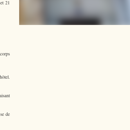
 et 21
 corps
hôtel.
aisant
ise de