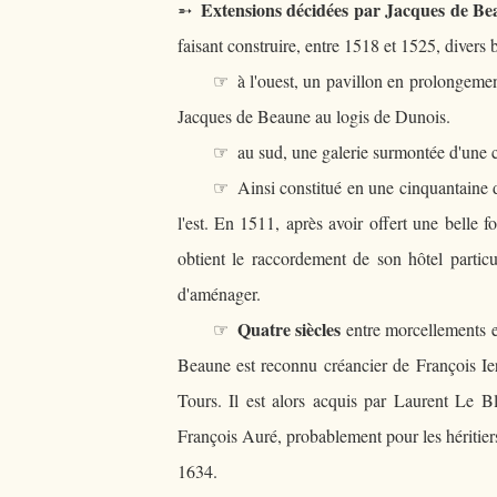
Extensions décidées par Jacques de B
➵
faisant construire, entre 1518 et 1525, divers b
☞ à l'ouest, un pavillon en prolongement du
Jacques de Beaune au logis de Dunois.
☞ au sud, une galerie surmontée d'une chape
☞ Ainsi constitué en une cinquantaine d'an
l'est. En 1511, après avoir offert une belle 
obtient le raccordement de son hôtel particu
d'aménager.
Quatre siècles
☞
entre morcellements e
Beaune est reconnu créancier de François Ier.
Tours. Il est alors acquis par Laurent Le B
François Auré, probablement pour les héritier
1634.