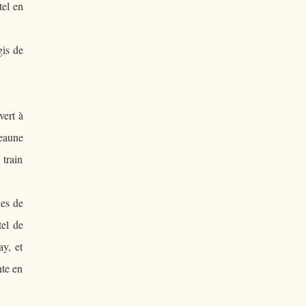
tel en
gis de
ert à
Beaune
 train
ues de
tel de
ay, et
nte en