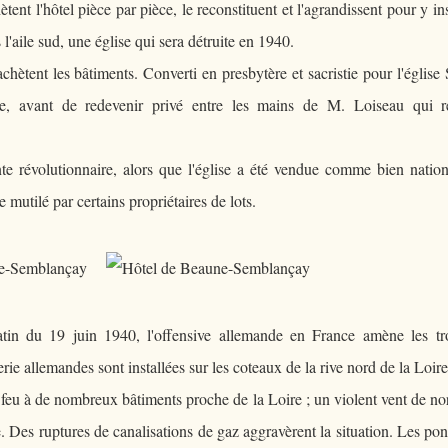
hètent l'hôtel pièce par pièce, le reconstituent et l'agrandissent pour y ins
l'aile sud, une église qui sera détruite en 1940.
achètent les bâtiments. Converti en presbytère et sacristie pour l'église 
ale, avant de redevenir privé entre les mains de M. Loiseau qui ré
nte révolutionnaire, alors que l'église a été vendue comme bien natio
 mutilé par certains propriétaires de lots.
in du 19 juin 1940, l'offensive allemande en France amène les tr
ie allemandes sont installées sur les coteaux de la rive nord de la Loire
le feu à de nombreux bâtiments proche de la Loire ; un violent vent de no
. Des ruptures de canalisations de gaz aggravèrent la situation. Les pon