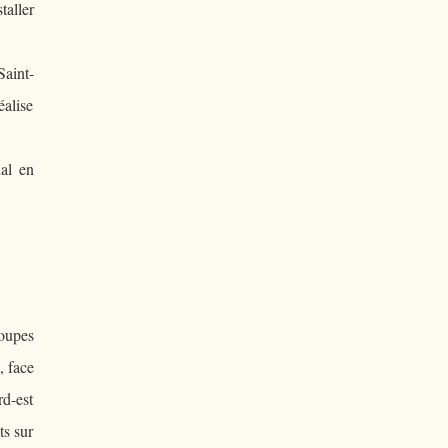
taller
Saint-
alise
nal en
oupes
, face
rd-est
ts sur