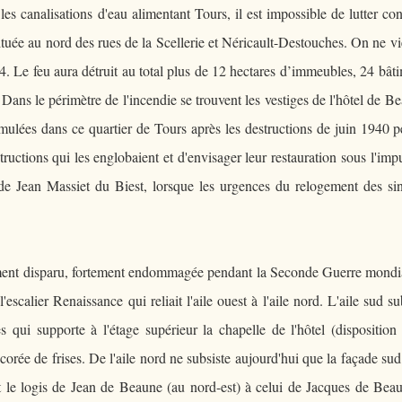
es canalisations d'eau alimentant Tours, il est impossible de lutter con
 située au nord des rues de la Scellerie et Néricault-Destouches. On ne v
e4. Le feu aura détruit au total plus de 12 hectares d’immeubles, 24 bât
Dans le périmètre de l'incendie se trouvent les vestiges de l'hôtel de B
ulées dans ce quartier de Tours après les destructions de juin 1940 
tructions qui les englobaient et d'envisager leur restauration sous l'imp
de Jean Massiet du Biest, lorsque les urgences du relogement des sin
rement disparu, fortement endommagée pendant la Seconde Guerre mondia
'escalier Renaissance qui reliait l'aile ouest à l'aile nord. L'aile sud su
 qui supporte à l'étage supérieur la chapelle de l'hôtel (disposition
décorée de frises. De l'aile nord ne subsiste aujourd'hui que la façade sud
ait le logis de Jean de Beaune (au nord-est) à celui de Jacques de Bea