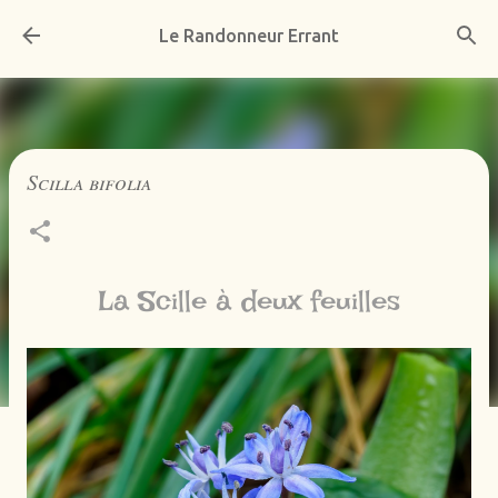
Accéder au contenu principal
Le Randonneur Errant
Scilla bifolia
La Scille à deux feuilles