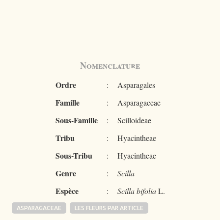
Nomenclature
Ordre
:
Asparagales
Famille
:
Asparagaceae
Sous-Famille
:
Scilloideae
Tribu
:
Hyacintheae
Sous-Tribu
:
Hyacintheae
Genre
:
Scilla
Espèce
:
Scilla bifolia
L.
ASPARAGACEAE
LES FLEURS PAR ARTICLE