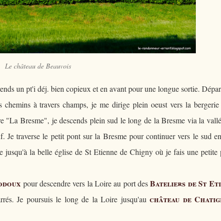
Le château de Beauvois
rends un pt'i déj. bien copieux et en avant pour une longue sortie. Dépar
les chemins à travers champs, je me dirige plein oeust vers la bergerie
ière "La Bresme", je descends plein sud le long de la Bresme via la vall
 Je traverse le petit pont sur la Bresme pour continuer vers le sud en
 jusqu'à la belle église de St Etienne de Chigny où je fais une petite
odoux
Bateliers de St Et
pour descendre vers la Loire au port des
château de Chatig
rés. Je poursuis le long de la Loire jusqu'au