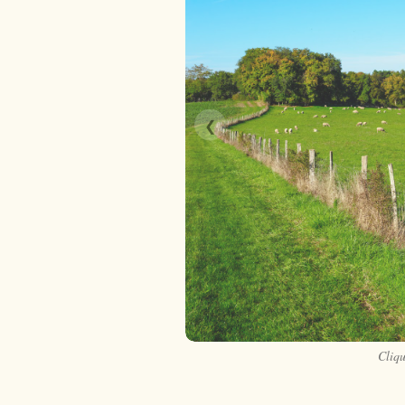
❮
Cliqu