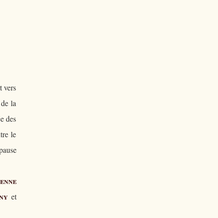
t vers
 de la
ée des
tre le
 pause
ienne
ny
et