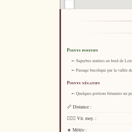
Points positifs
➵ Superbes sentiers en bord de Loi
➵ Passage bucolique par la vallée de
Points négatifs
➵ Quelques portions bitumées un p
📏 Distance :
🏃🏻‍♂️ Vit. moy. :
☀️ Météo :