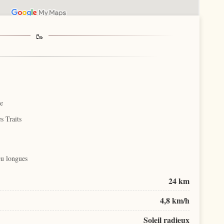
re
s Traits
eu longues
24 km
4,8 km/h
Soleil radieux